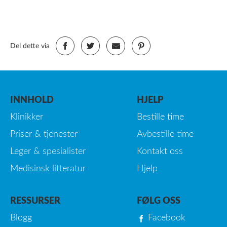
Del dette via
INNHOLD
HJELP
Klinikker
Bestille time
Priser & tjenester
Avbestille time
Leger & spesialister
Kontakt oss
Medisinsk litteratur
Hjelp
RESSURSER
FØLG OSS
Blogg
Facebook