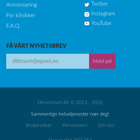
Twitter
Annonsering
Instagram
For klinikker
YouTube
F.A.Q
FÅ VÅRT NYHETSBREV
Meld på!
HelseSmart AS © 2013 - 2026
Sammenlign helsetjenester nær deg!
Brukervilkår
Personvern
Om oss