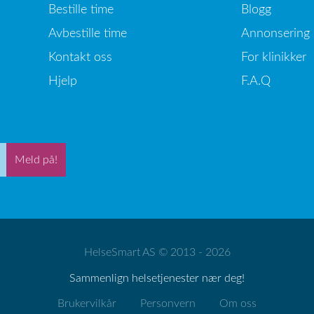
Bestille time
Blogg
Avbestille time
Annonsering
Kontakt oss
For klinikker
Hjelp
F.A.Q
Meld på!
HelseSmart AS © 2013 - 2026
Sammenlign helsetjenester nær deg!
Brukervilkår
Personvern
Om oss