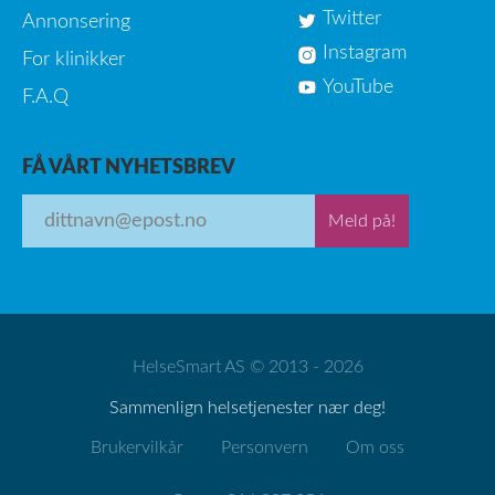
Twitter
Annonsering
Instagram
For klinikker
YouTube
F.A.Q
FÅ VÅRT NYHETSBREV
Meld på!
HelseSmart AS © 2013 - 2026
Sammenlign helsetjenester nær deg!
Brukervilkår
Personvern
Om oss