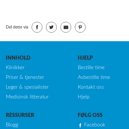
Del dette via
INNHOLD
HJELP
Klinikker
Bestille time
Priser & tjenester
Avbestille time
Leger & spesialister
Kontakt oss
Medisinsk litteratur
Hjelp
RESSURSER
FØLG OSS
Blogg
Facebook