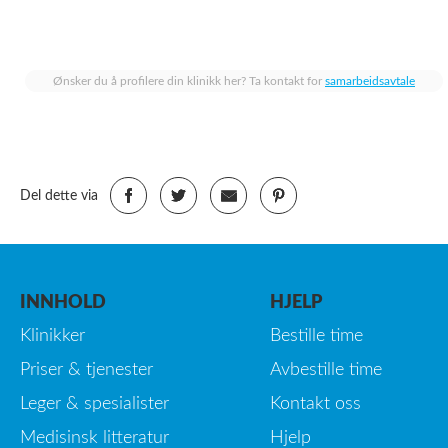
Ønsker du å profilere din klinikk her? Ta kontakt for
samarbeidsavtale
Del dette via
INNHOLD
HJELP
Klinikker
Bestille time
Priser & tjenester
Avbestille time
Leger & spesialister
Kontakt oss
Medisinsk litteratur
Hjelp