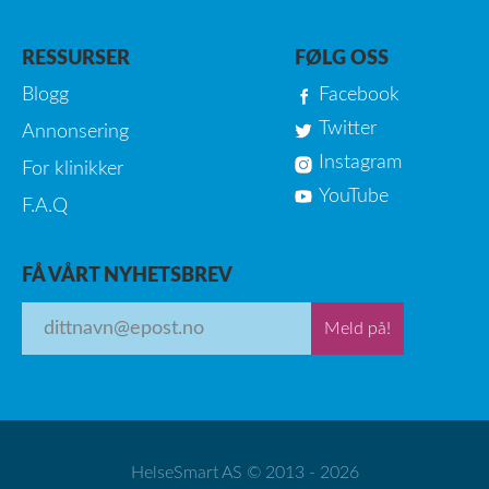
RESSURSER
FØLG OSS
Blogg
Facebook
Twitter
Annonsering
Instagram
For klinikker
YouTube
F.A.Q
FÅ VÅRT NYHETSBREV
Meld på!
HelseSmart AS © 2013 - 2026