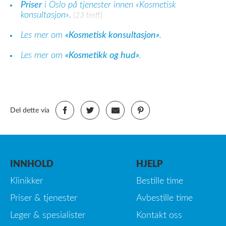
Priser
i Oslo på tjenester innen «Kosmetisk
konsultasjon».
(23 treff)
Les mer om
«Kosmetisk konsultasjon»
.
Les mer om
«Kosmetikk og hud»
.
Del dette via
INNHOLD
HJELP
Klinikker
Bestille time
Priser & tjenester
Avbestille time
Leger & spesialister
Kontakt oss