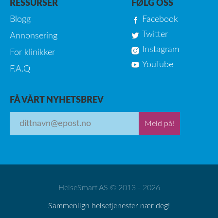
RESSURSER
FØLG OSS
Blogg
Facebook
Twitter
Annonsering
Instagram
For klinikker
YouTube
F.A.Q
FÅ VÅRT NYHETSBREV
Meld på!
HelseSmart AS © 2013 - 2026
Sammenlign helsetjenester nær deg!