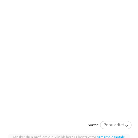
Popularitet
Sorter:
Ønsker du å profilere din klinikk her? Ta kontakt for
samarbeidsavtale