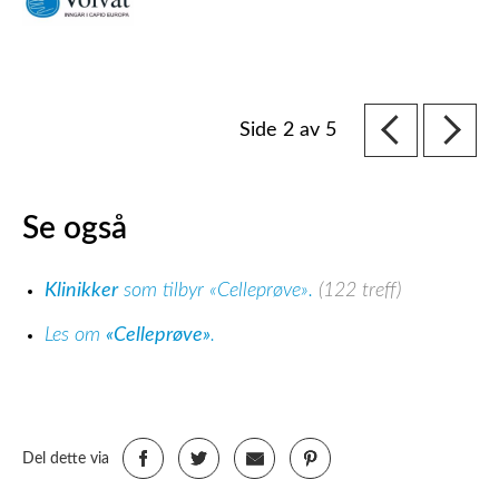
Side 2 av 5
Se også
Klinikker
som tilbyr «Celleprøve».
(122 treff)
Les om
«Celleprøve»
.
Del dette via