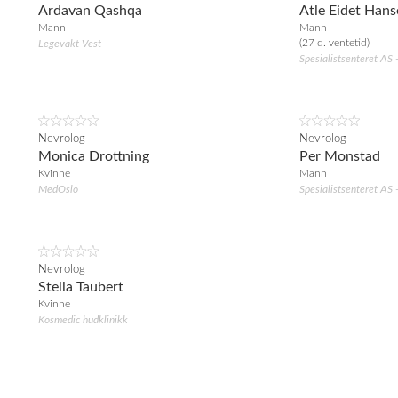
Ardavan Qashqa
Atle Eidet Han
Mann
Mann
(27 d. ventetid)
Legevakt Vest
Spesialistsenteret AS 
Nevrolog
Nevrolog
Monica Drottning
Per Monstad
Kvinne
Mann
MedOslo
Spesialistsenteret AS 
Nevrolog
Stella Taubert
Kvinne
Kosmedic hudklinikk