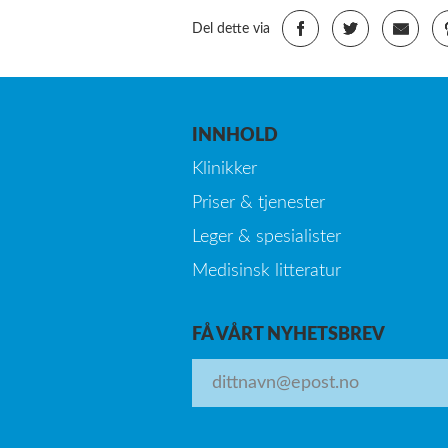
Del dette via
INNHOLD
Klinikker
Priser & tjenester
Leger & spesialister
Medisinsk litteratur
FÅ VÅRT NYHETSBREV