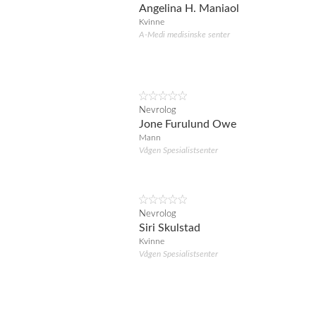
Angelina H. Maniaol
Kvinne
A-Medi medisinske senter
Nevrolog
Jone Furulund Owe
Mann
Vågen Spesialistsenter
Nevrolog
Siri Skulstad
Kvinne
Vågen Spesialistsenter