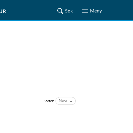
TUR
Navn
Sorter: