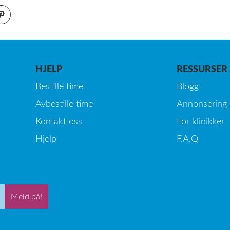
HJELP
RESSURSER
Bestille time
Blogg
Avbestille time
Annonsering
Kontakt oss
For klinikker
Hjelp
F.A.Q
Meld på!